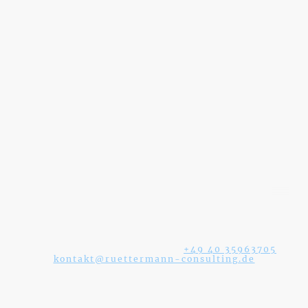
Haben Sie Fragen?
Schreiben oder rufen Sie uns gerne an!
Rüttermann Consulting GmbH
Ihr Experte für Reinigungsmanagement und
Beratung
Hamburg, Deutschland | Tel:
+49 40 35963705
|
kontakt@ruettermann-consulting.de
© 2026 Rüttermann Consulting GmbH. Alle Rechte
vorbehalten.