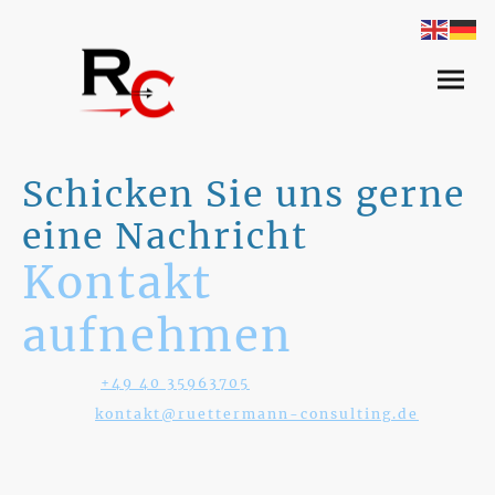
Schicken Sie uns gerne
eine Nachricht
Kontakt
aufnehmen
Telefon:
+49 40 35963705
Mo - Fr 08:00 - 16:00
Uhr
E-Mail:
kontakt@ruettermann-consulting.de
Adresse: Willhoop 7, 22453 Hamburg, Deutschland
E-Mail
*